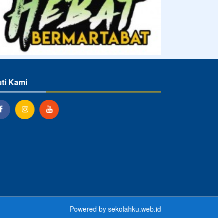
uti Kami
Powered by
sekolahku.web.id