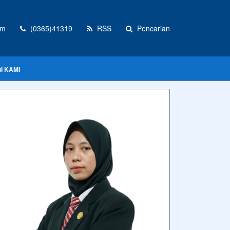
om
(0365)41319
RSS
Pencarian
I KAMI