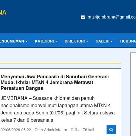
NA
mts4jembrana@gmail.c
ENGUMUMAN
KATEGORI
DIREKTORI
GALERI
HUBUNG
Menyemai Jiwa Pancasila di Sanubari Generasi
Muda: Ikhtiar MTsN 4 Jembrana Merawat
Persatuan Bangsa
JEMBRANA – Suasana khidmat dan penuh
nasionalisme menyelimuti lapangan utama MTsN 4
Jembrana pada Senin (01/06) pagi ini. Seluruh siswa
kelas 7 dan 8 bersama s
02/06/2026 06:22 - Oleh Administrator - Dilihat 78 kali