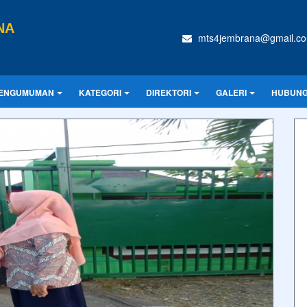
NA
mts4jembrana@gmail.c
ENGUMUMAN
KATEGORI
DIREKTORI
GALERI
HUBUNG