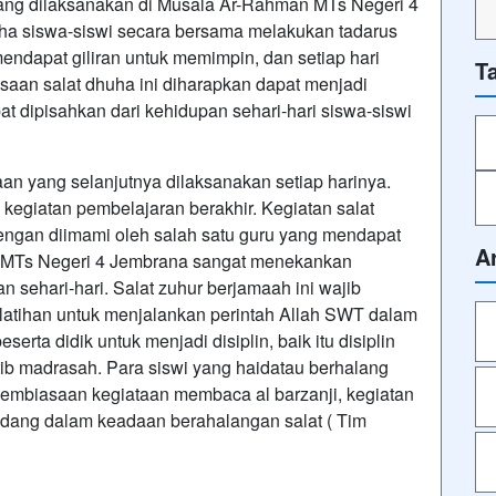
yang dilaksanakan di Musala Ar-Rahman MTs Negeri 4
ha siswa-siswi secara bersama melakukan tadarus
endapat giliran untuk memimpin, dan setiap hari
T
saan salat dhuha ini diharapkan dapat menjadi
pat dipisahkan dari kehidupan sehari-hari siswa-siswi
n yang selanjutnya dilaksanakan setiap harinya.
 kegiatan pembelajaran berakhir. Kegiatan salat
engan diimami oleh salah satu guru yang mendapat
A
. MTs Negeri 4 Jembrana sangat menekankan
 sehari-hari. Salat zuhur berjamaah ini wajib
latihan untuk menjalankan perintah Allah SWT dalam
erta didik untuk menjadi disiplin, baik itu disiplin
rtib madrasah. Para siswi yang haidatau berhalang
embiasaan kegiataan membaca al barzanji, kegiatan
edang dalam keadaan berahalangan salat ( Tim