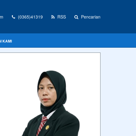
om
(0365)41319
RSS
Pencarian
I KAMI